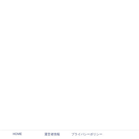
材料が板チョコだけだと、固くて食べれなくなる率が高い
HOME
運営者情報
プライバシーポリシー