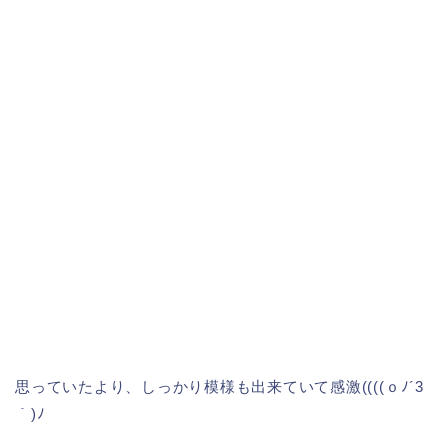
思っていたより、しっかり模様も出来ていて感激((((ｏﾉ´3
｀)ﾉ