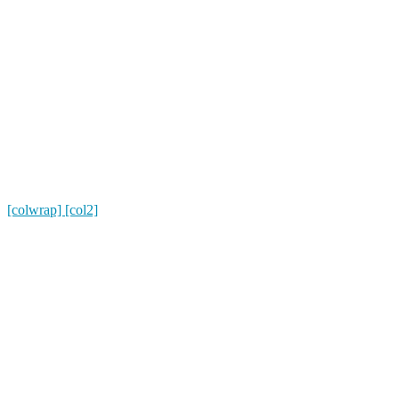
[colwrap] [col2]