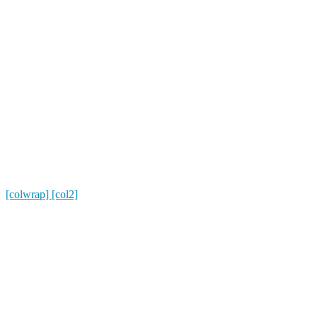
[colwrap] [col2]