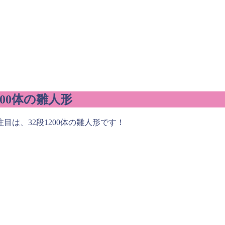
00体の雛人形
は、32段1200体の雛人形です！