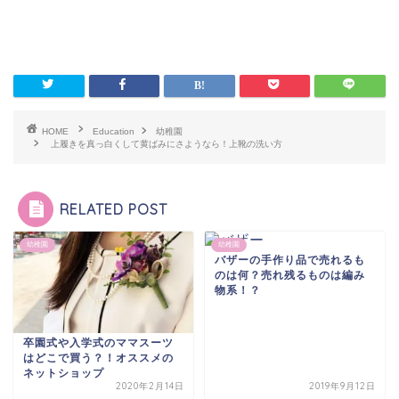
HOME
Education
幼稚園
上履きを真っ白くして黄ばみにさようなら！上靴の洗い方
RELATED POST
幼稚園
幼稚園
バザーの手作り品で売れるも
のは何？売れ残るものは編み
物系！？
卒園式や入学式のママスーツ
はどこで買う？！オススメの
ネットショップ
2020年2月14日
2019年9月12日