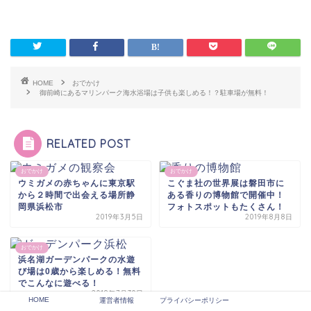
HOME
おでかけ
御前崎にあるマリンパーク海水浴場は子供も楽しめる！？駐車場が無料！
RELATED POST
おでかけ
おでかけ
ウミガメの赤ちゃんに東京駅
こぐま社の世界展は磐田市に
から２時間で出会える場所静
ある香りの博物館で開催中！
岡県浜松市
フォトスポットもたくさん！
2019年3月5日
2019年8月8日
おでかけ
浜名湖ガーデンパークの水遊
び場は0歳から楽しめる！無料
でこんなに遊べる！
2019年7月30日
HOME
運営者情報
プライバシーポリシー