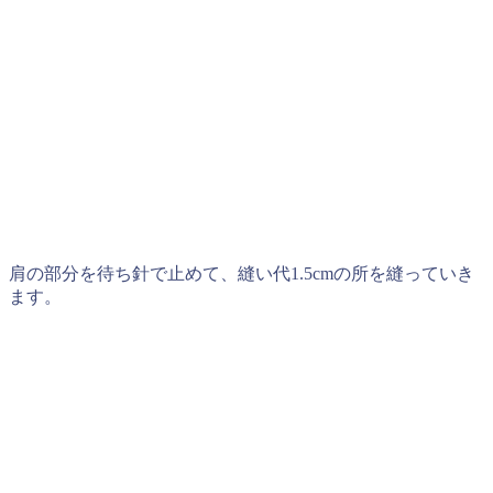
肩の部分を待ち針で止めて、縫い代1.5cmの所を縫っていき
ます。