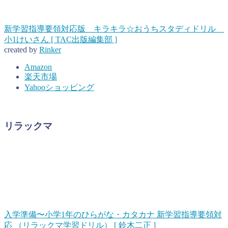
新学習指導要領対応版 キラキラ☆おうちスタディドリル
小1けいさん [ TAC出版編集部 ]
created by
Rinker
Amazon
楽天市場
Yahooショッピング
リラックマ
入学準備〜小学1年のひらがな・カタカナ 新学習指導要領対
応 （リラックマ学習ドリル） [ 鈴木二正 ]