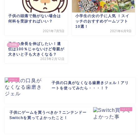
子供の頭痛で熱がない場合は
小学生の女の子に人気 ！スイ
何科を受診すればいい？
ッチのおすすめゲームソフト
10選！
2021年7月5日
2021年6月9日
子供の身長を伸ばしたい！遺
小学校
伝は100％じゃないけど母親が
大きいと子も大きくなる？
2023年2月12日
子供の口臭がなくなる歯磨きジェル！アリ
ートを使ってみたら・・・！？
子供にゲームを買うべきか？ニンテンドー
Switchを買ってよかったこと！