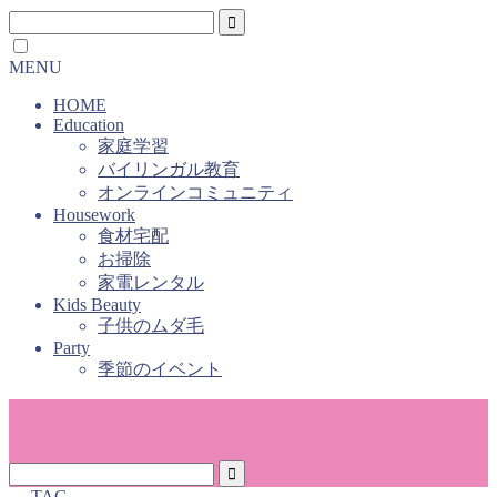
MENU
HOME
Education
家庭学習
バイリンガル教育
オンラインコミュニティ
Housework
食材宅配
お掃除
家電レンタル
Kids Beauty
子供のムダ毛
Party
季節のイベント
― TAG ―