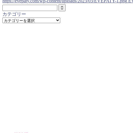
https://evepaty.com/wp-content/uploads/2023/03/EVEPATY-1.png
E
カテゴリー
カ
テ
ゴ
リ
ー