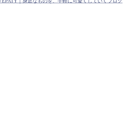
VEPATY｜身近なものを、手軽に可愛くしていくブログ