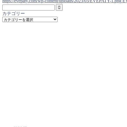
https://evepaty.com/wp-content/uploads/2023/03/EVEPATY-1.png
E
カテゴリー
カ
テ
ゴ
リ
ー