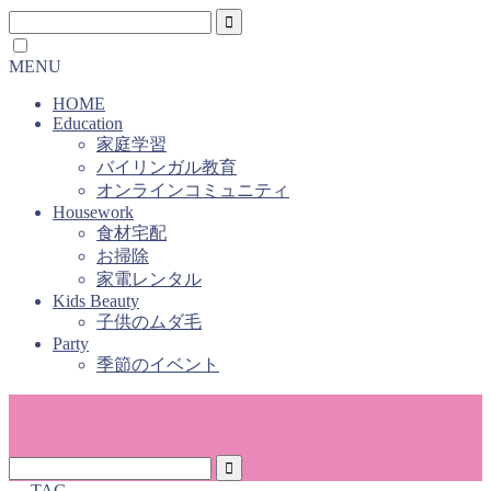
MENU
HOME
Education
家庭学習
バイリンガル教育
オンラインコミュニティ
Housework
食材宅配
お掃除
家電レンタル
Kids Beauty
子供のムダ毛
Party
季節のイベント
― TAG ―