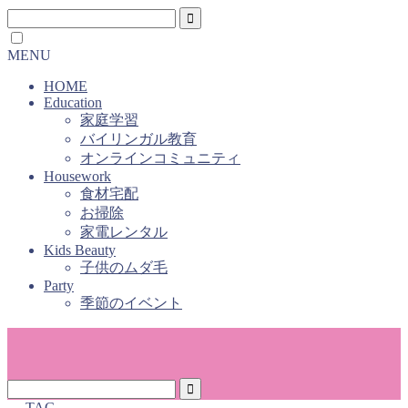
MENU
HOME
Education
家庭学習
バイリンガル教育
オンラインコミュニティ
Housework
食材宅配
お掃除
家電レンタル
Kids Beauty
子供のムダ毛
Party
季節のイベント
― TAG ―