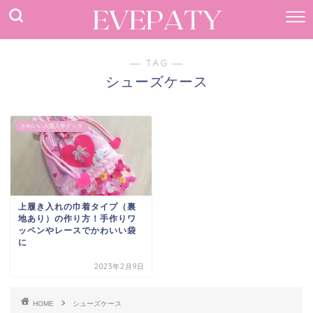
― TAG ―
シューズケース
かわいい入園入学グッズ
上履き入れの巾着タイプ（裏
地あり）の作り方！手作りワ
ッペンやレースでかわいい袋
に
2023年2月9日
HOME
シューズケース