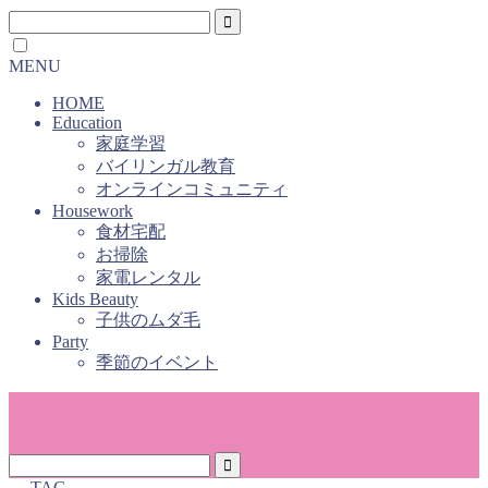
MENU
HOME
Education
家庭学習
バイリンガル教育
オンラインコミュニティ
Housework
食材宅配
お掃除
家電レンタル
Kids Beauty
子供のムダ毛
Party
季節のイベント
― TAG ―