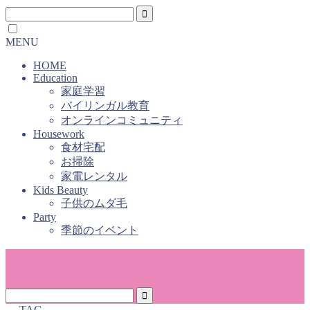
MENU
HOME
Education
家庭学習
バイリンガル教育
オンラインコミュニティ
Housework
食材宅配
お掃除
家電レンタル
Kids Beauty
子供のムダ毛
Party
季節のイベント
― TAG ―