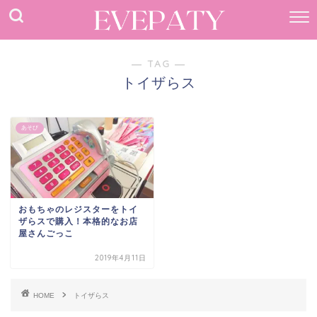
― TAG ―
トイザらス
あそび
おもちゃのレジスターをトイ
ザらスで購入！本格的なお店
屋さんごっこ
2019年4月11日
HOME
トイザらス