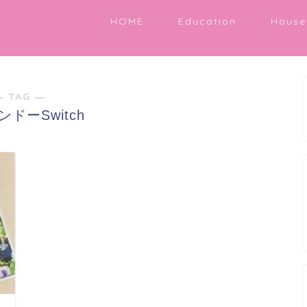
HOME
Education
House
― TAG ―
ドーSwitch