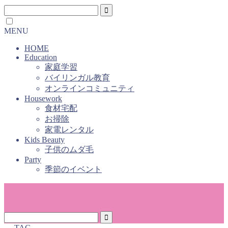
MENU
HOME
Education
家庭学習
バイリンガル教育
オンラインコミュニティ
Housework
食材宅配
お掃除
家電レンタル
Kids Beauty
子供のムダ毛
Party
季節のイベント
― TAG ―