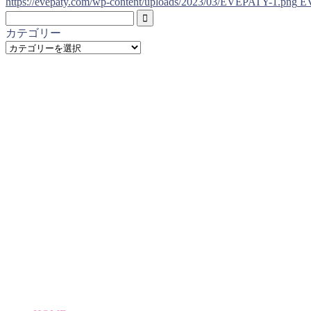
https://evepaty.com/wp-content/uploads/2023/03/EVEPATY-1.png
E
カテゴリー
カ
テ
ゴ
リ
ー