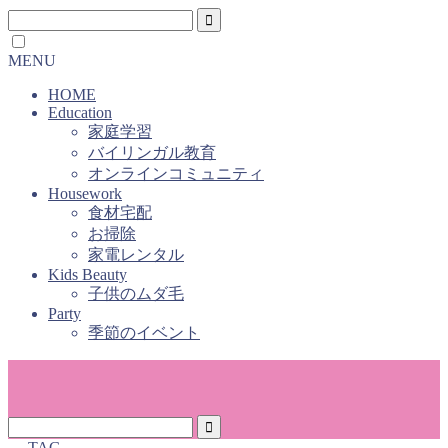
MENU
HOME
Education
家庭学習
バイリンガル教育
オンラインコミュニティ
Housework
食材宅配
お掃除
家電レンタル
Kids Beauty
子供のムダ毛
Party
季節のイベント
― TAG ―