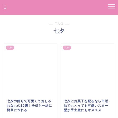
― TAG ―
七夕
七夕
七夕
七夕の飾りで可愛くておしゃ
七夕にお菓子を配るなら市販
れなもの10選！子供と一緒に
品でもとっても可愛いスター
簡単に作れる
型が手土産にもオススメ