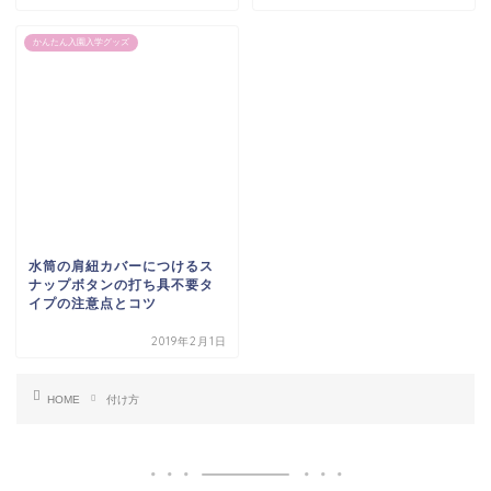
かんたん入園入学グッズ
水筒の肩紐カバーにつけるス
ナップボタンの打ち具不要タ
イプの注意点とコツ
2019年2月1日
HOME
付け方