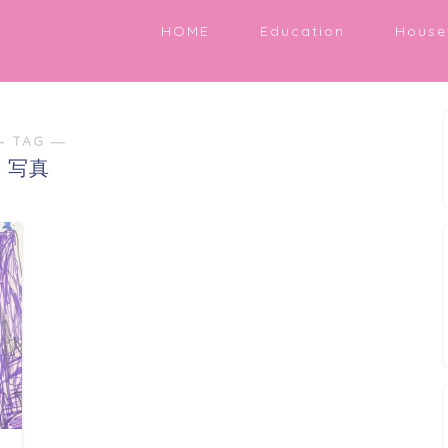
HOME
Education
House
― TAG ―
写真