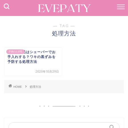
― TAG ―
処理方法
子供の脇毛はシェーバーでお
子供のムダ毛
手入れする？ワキの黒ずみを
予防する処理方法
2020年10月29日
HOME
処理方法