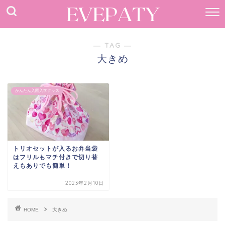
― TAG ―
大きめ
かんたん入園入学グッズ
トリオセットが入るお弁当袋
はフリルもマチ付きで切り替
えもありでも簡単！
2023年2月10日
HOME
大きめ