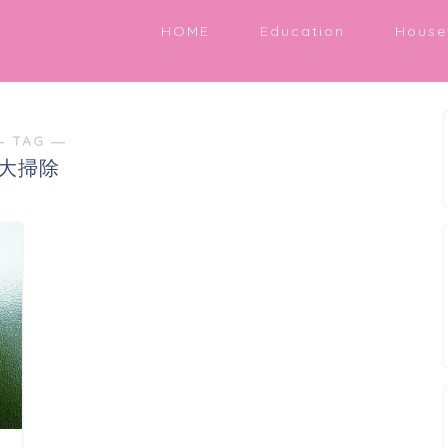
HOME
Education
House
― TAG ―
大掃除