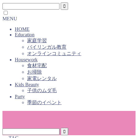
MENU
HOME
Education
家庭学習
バイリンガル教育
オンラインコミュニティ
Housework
食材宅配
お掃除
家電レンタル
Kids Beauty
子供のムダ毛
Party
季節のイベント
― TAG ―