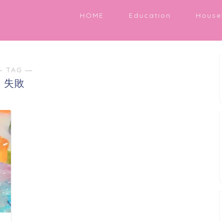
HOME
Education
House
― TAG ―
失敗