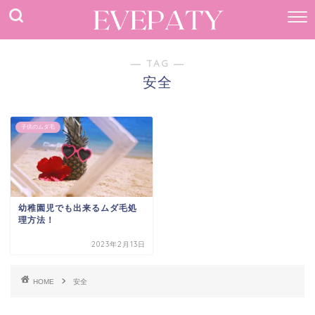
― TAG ―
安全
子供のムダ毛
幼稚園児でも出来るムダ毛処
理方法！
2023年2月13日
HOME
安全