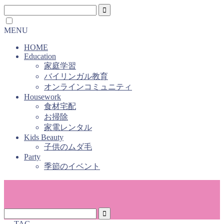
MENU
HOME
Education
家庭学習
バイリンガル教育
オンラインコミュニティ
Housework
食材宅配
お掃除
家電レンタル
Kids Beauty
子供のムダ毛
Party
季節のイベント
― TAG ―