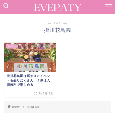
― TAG ―
掛川花鳥園
おでかけ
掛川花鳥園は餌やりにイベン
トも盛りだくさん！子供は入
園無料で楽しめる
2019年3月13日
HOME
掛川花鳥園