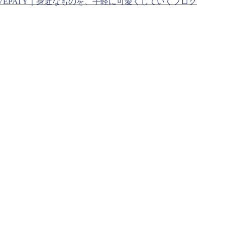
VEPATY｜身近なものを、手軽に可愛くしていくブログ