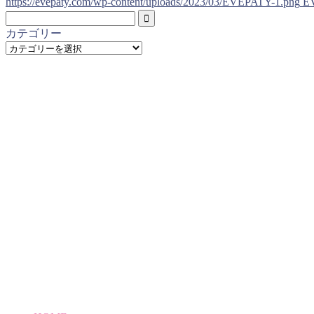
https://evepaty.com/wp-content/uploads/2023/03/EVEPATY-1.png
E
カテゴリー
カ
テ
ゴ
リ
ー