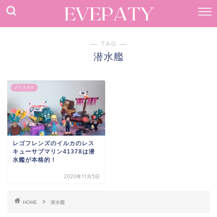
― TAG ―
潜水艦
クリスマス
レゴフレンズのイルカのレス
キューサブマリン41378は潜
水艦が本格的！
2020年11月5日
HOME
潜水艦