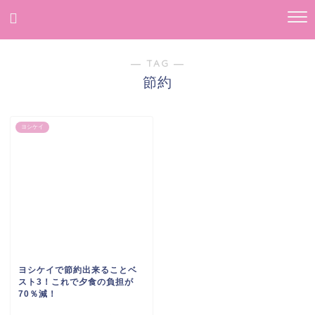
― TAG ―
節約
ヨシケイ
ヨシケイで節約出来ることベ
スト3！これで夕食の負担が
70％減！