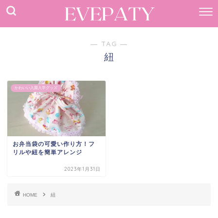
― TAG ―
紐
かわいい入園入学グッズ
お弁当袋の可愛い作り方！フ
リルや紐を簡単アレンジ
2023年1月31日
HOME
紐