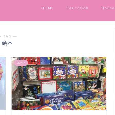
HOME
Education
House
― TAG ―
絵本
あそび