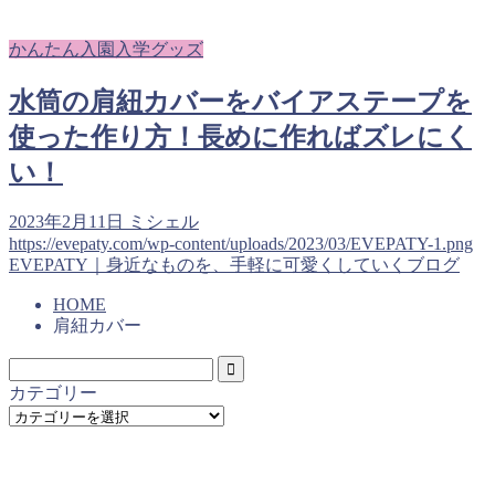
かんたん入園入学グッズ
水筒の肩紐カバーをバイアステープを
使った作り方！長めに作ればズレにく
い！
2023年2月11日
ミシェル
https://evepaty.com/wp-content/uploads/2023/03/EVEPATY-1.png
EVEPATY｜身近なものを、手軽に可愛くしていくブログ
HOME
肩紐カバー
カテゴリー
カ
テ
ゴ
リ