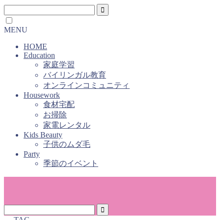
MENU
HOME
Education
家庭学習
バイリンガル教育
オンラインコミュニティ
Housework
食材宅配
お掃除
家電レンタル
Kids Beauty
子供のムダ毛
Party
季節のイベント
― TAG ―