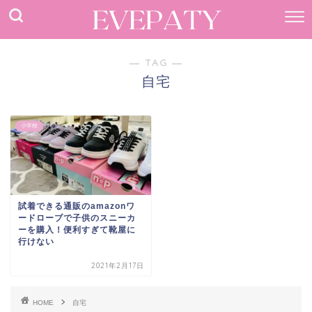
― TAG ―
自宅
小学校
試着できる通販のamazonワ
ードローブで子供のスニーカ
ーを購入！便利すぎて靴屋に
行けない
2021年2月17日
HOME
自宅