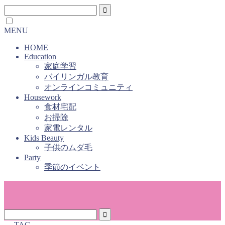
MENU
HOME
Education
家庭学習
バイリンガル教育
オンラインコミュニティ
Housework
食材宅配
お掃除
家電レンタル
Kids Beauty
子供のムダ毛
Party
季節のイベント
― TAG ―