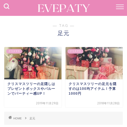
― TAG ―
足元
クリスマス
クリスマス
クリスマスツリーの足隠しは
クリスマスツリーの足元を隠
プレゼントボックスやバルー
すのは100均アイテム！予算
ンでパーティー感UP！
1000円
2019年11月29日
2018年11月28日
HOME
足元