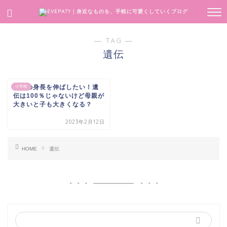
― TAG ―
遺伝
子供の身長を伸ばしたい！遺
小学校
伝は100％じゃないけど母親が
大きいと子も大きくなる？
2023年2月12日
HOME
遺伝