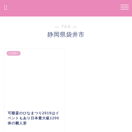
― TAG ―
静岡県袋井市
ひな祭り
可睡斎のひなまつり2019はイ
ベントもあり日本最大級1200
体の雛人形