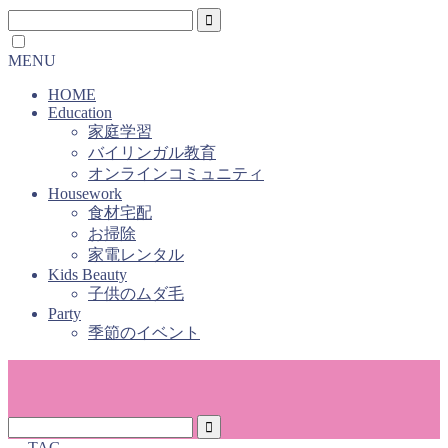
MENU
HOME
Education
家庭学習
バイリンガル教育
オンラインコミュニティ
Housework
食材宅配
お掃除
家電レンタル
Kids Beauty
子供のムダ毛
Party
季節のイベント
― TAG ―