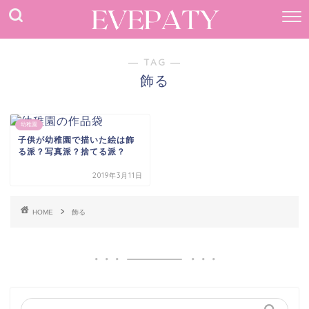
― TAG ―
飾る
幼稚園
子供が幼稚園で描いた絵は飾
る派？写真派？捨てる派？
2019年3月11日
HOME
飾る