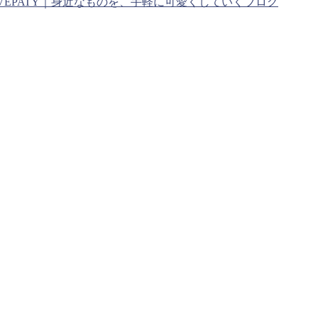
VEPATY｜身近なものを、手軽に可愛くしていくブログ