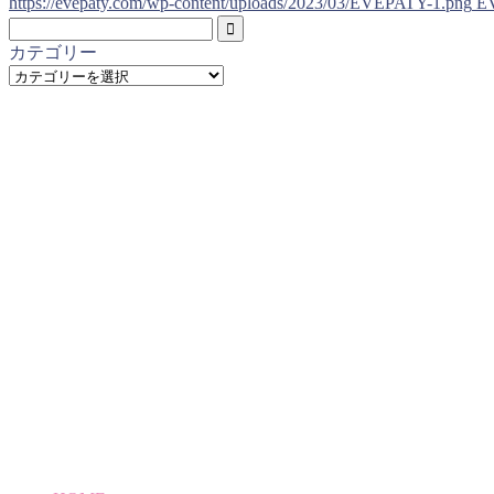
https://evepaty.com/wp-content/uploads/2023/03/EVEPATY-1.png
E
カテゴリー
カ
テ
ゴ
リ
ー