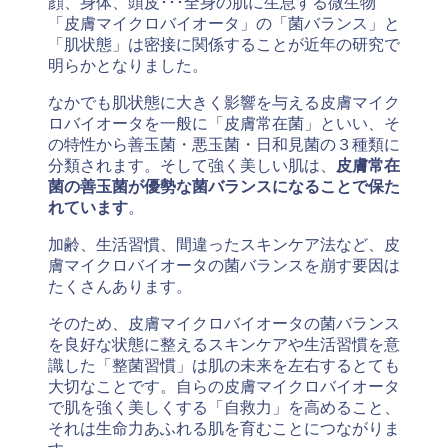
顔、身体、頭皮･･･全身の肌に生息する微生物
「皮膚マイクロバイオータ」の「菌バランス」と
「肌状態」は密接に関係することが近年の研究で
明らかとなりました。
なかでも肌状態に大きく影響を与える皮膚マイク
ロバイオータを一般に「皮膚常在菌」といい、そ
の特性から善玉菌・悪玉菌・日和見菌の３種類に
分類されます。そして強く美しい肌は、
皮膚常在
菌の善玉菌が優勢な菌バランスになることで保た
れています
。
加齢、生活習慣、間違ったスキンケア法など、皮
膚マイクロバイオータの菌バランスを崩す要因は
たくさんあります。
そのため、皮膚マイクロバイオータの菌バランス
を良好な状態に整えるスキンケアや生活習慣を意
識した「整菌習慣」は肌の未来を左右するとても
大切なことです。自らの皮膚マイクロバイオータ
で肌を強く美しくする「自救力」を高めること、
それは生命力あふれる肌を育むことにつながりま