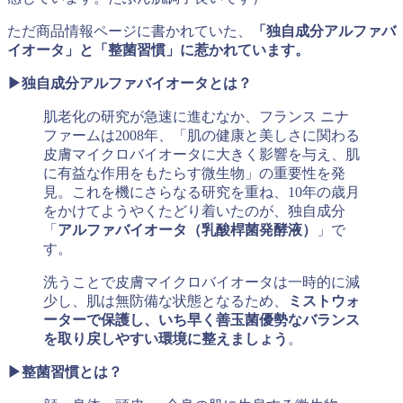
ただ商品情報ページに書かれていた、
「独自成分アルファバ
イオータ」と「整菌習慣」に惹かれています。
▶独自成分アルファバイオータとは？
肌老化の研究が急速に進むなか、フランス ニナ
ファームは
2008
年、「肌の健康と美しさに関わる
皮膚マイクロバイオータに大きく影響を与え、肌
に有益な作用をもたらす微生物」の重要性を発
見。これを機にさらなる研究を重ね、
10
年の歳月
をかけてようやくたどり着いたのが、独自成分
「
アルファバイオータ（乳酸桿菌発酵液）
」で
す。
洗うことで皮膚マイクロバイオータは一時的に減
少し、肌は無防備な状態となるため、
ミストウォ
ーターで保護し、いち早く善玉菌優勢なバランス
を取り戻しやすい環境に整えましょう
。
▶整菌習慣とは？