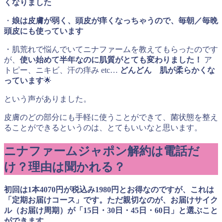
くなりました
・
娘は皮膚が弱く、頭皮が痒くなっちゃうので、毎朝／毎晩
頭皮にも使っています
・肌荒れで悩んでいてニナファームを教えてもらったのです
が、
使い始めて半年なのに肌質がとても変わりました！
ア
トピー、ニキビ、汗の痒み etc…
どんどん 肌が柔らかくな
っています
🌟
という声がありました。
皮膚のどの部分にも手軽に使うことができて、菌状態を整え
ることができるというのは、とてもいいなと思います。
ニナファームジャポン
解約は電話だ
け？理由は聞かれる？
初回は
1
本
4070
円が税込み
1980
円とお得なのですが、これは
「定期お届けコース」です。ただ親切なのが、お届けサイク
ル（お届け周期）が「
15
日・
30
日・
45
日・
60
日」と選ぶこと
ができます。