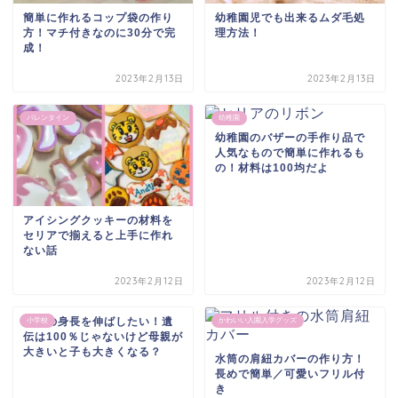
簡単に作れるコップ袋の作り
幼稚園児でも出来るムダ毛処
方！マチ付きなのに30分で完
理方法！
成！
2023年2月13日
2023年2月13日
バレンタイン
幼稚園
幼稚園のバザーの手作り品で
人気なもので簡単に作れるも
の！材料は100均だよ
アイシングクッキーの材料を
セリアで揃えると上手に作れ
ない話
2023年2月12日
2023年2月12日
子供の身長を伸ばしたい！遺
小学校
かわいい入園入学グッズ
伝は100％じゃないけど母親が
大きいと子も大きくなる？
水筒の肩紐カバーの作り方！
長めで簡単／可愛いフリル付
き