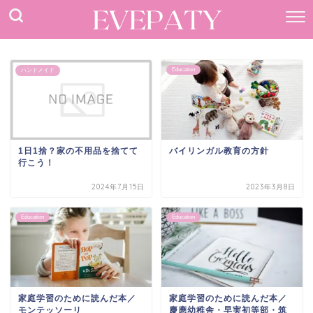
Education
ハンドメイド
1日1捨？家の不用品を捨てて
バイリンガル教育の方針
行こう！
2024年7月15日
2023年3月8日
Education
Education
家庭学習のために読んだ本／
家庭学習のために読んだ本／
モンテッソーリ
慶應幼稚舎・早実初等部・筑