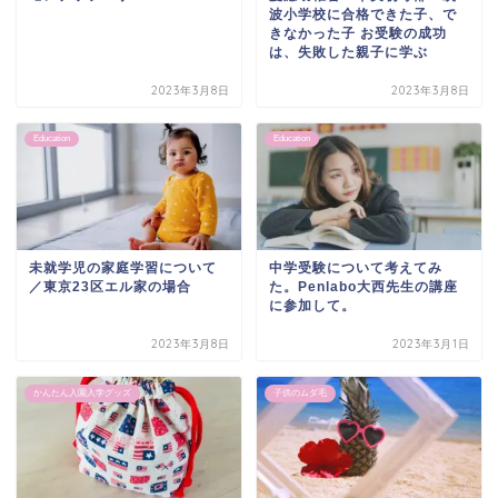
波小学校に合格できた子、で
きなかった子 お受験の成功
は、失敗した親子に学ぶ
2023年3月8日
2023年3月8日
Education
Education
未就学児の家庭学習について
中学受験について考えてみ
／東京23区エル家の場合
た。Penlabo大西先生の講座
に参加して。
2023年3月8日
2023年3月1日
かんたん入園入学グッズ
子供のムダ毛