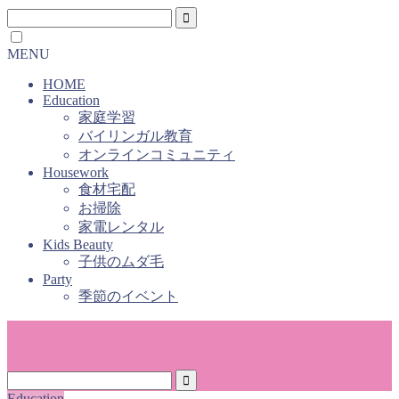
MENU
HOME
Education
家庭学習
バイリンガル教育
オンラインコミュニティ
Housework
食材宅配
お掃除
家電レンタル
Kids Beauty
子供のムダ毛
Party
季節のイベント
Education