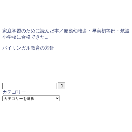
家庭学習のために読んだ本／慶應幼稚舎・早実初等部・筑波
小学校に合格できた...
バイリンガル教育の方針
カテゴリー
カ
テ
ゴ
リ
ー