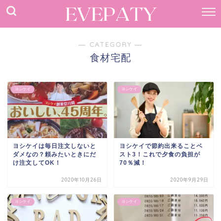
― CATEGORY ―
食材宅配
ヨシケイ
ヨシケイ
ヨシケイは毎日注文しないと
ヨシケイで節約出来ることベ
ダメなの？頼みたいときにだ
スト3！これで夕食の負担が
け注文してOK！
70％減！
2020年10月26日
2020年9月29日
ヨシケイ
ヨシケイ