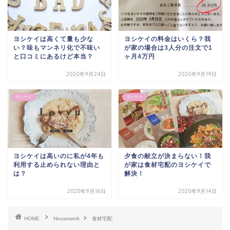
ヨシケイは高くて量も少な
ヨシケイの料金はいくら？我
い？味もマンネリ化で不味い
が家の場合は3人分の注文で1
と口コミにあるけど本当？
ヶ月4万円
2020年9月24日
2020年9月19日
ヨシケイ
ヨシケイ
ヨシケイは高いのに私が4年も
夕食の献立が決まらない！我
利用する止められない理由と
が家は食材宅配のヨシケイで
は？
解決！
2020年9月16日
2020年9月14日
HOME
Housework
食材宅配